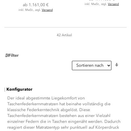
ab
1.161,00 €
inkl. MwSt., zzgl.
Versand
inkl. MwSt., zzgl.
Versand
42
Artikel
Seite
Filter
In
aufst
Reihe
|
Konfigurator
Der ideal abgestimmte Liegekomfort von
Taschenfederkernmatratzen hat beinahe vollständig die
klassische Federkerntechnik abgelöst. Diese
Taschenfederkernmatratzen bestehen aus einer Vielzahl
einzelner Federn die in Taschen eingenäht werden. Dadurch
reagiert dieser Matratzentyp sehr punktuell auf Körperdruck