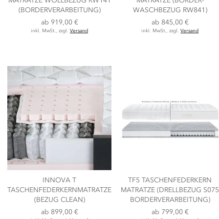
MATRATZE WOLLBEZUG RW141
MATRATZE (BORDER-
(BORDERVERARBEITUNG)
WASCHBEZUG RW841)
ab
919,00 €
ab
845,00 €
inkl. MwSt., zzgl.
Versand
inkl. MwSt., zzgl.
Versand
INNOVA T
TF5 TASCHENFEDERKERN
TASCHENFEDERKERNMATRATZE
MATRATZE (DRELLBEZUG S07
(BEZUG CLEAN)
BORDERVERARBEITUNG)
ab
899,00 €
ab
799,00 €