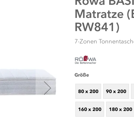
Röwa
BASI
Matratze 
RW841)
7-Zonen Tonnentasche
Größe
80 x 200
90 x 200
NUTZEN SIE UNS
Nutzen Sie unseren Online-Schlafkon
Schlafbegleiter. Unsere intelligent
160 x 200
180 x 200
Schlafgewohnheiten, um die perfekten
Sie sich von unseren individuell abg
Artikel, die Ihr