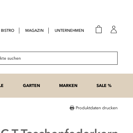
BISTRO
MAGAZIN
UNTERNEHMEN
E-Mail
Passwort
Suche
Anme
Passwort
LE
GARTEN
MARKEN
SALE %
vergesse
Produktdaten drucken