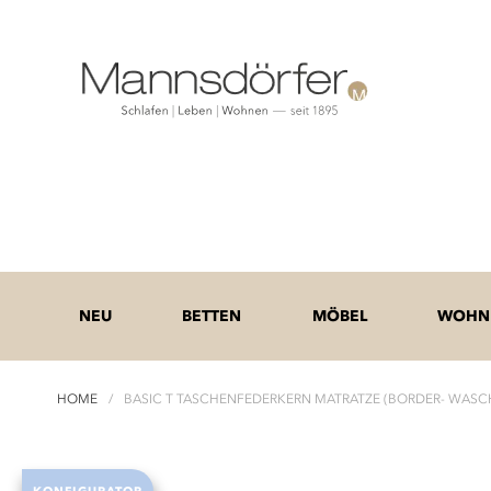
NEU
BETTEN
MÖBEL
WOHNE
HOME
BASIC T TASCHENFEDERKERN MATRATZE (BORDER- WAS
Zum