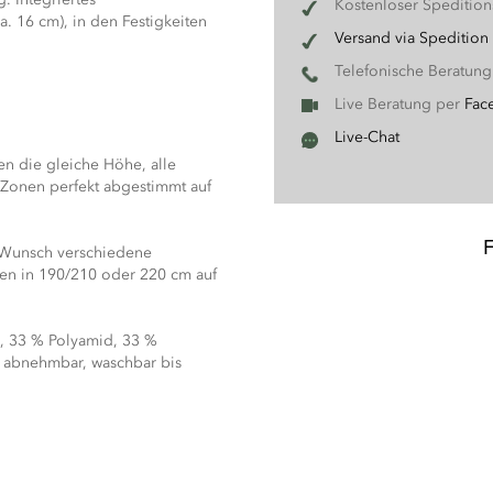
Kostenloser Speditio
. 16 cm), in den Festigkeiten
Versand via Spedition
Telefonische Beratun
Live Beratung per
Fac
Live-Chat
en die gleiche Höhe, alle
 Zonen perfekt abgestimmt auf
 Wunsch verschiedene
gen in 190/210 oder 220 cm auf
 33 % Polyamid, 33 %
nt abnehmbar, waschbar bis