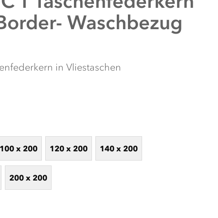
C T Taschenfederkern
(Border- Waschbezug
nfederkern in Vliestaschen
100 x 200
120 x 200
140 x 200
EREN ONLINE SCHLAF-KONFIGURATOR
figurator! Entdecken Sie mit wenigen Klicks Ihre idealen
e Abfrage führt Sie durch Ihre persönlichen Vorlieben und
200 x 200
 Produkte für Ihren erholsamen Schlaf zu ermitteln. Lassen
estimmten Kaufempfehlungen inspirieren und finden Sie die
en Schlaf auf das nächste Level heben!