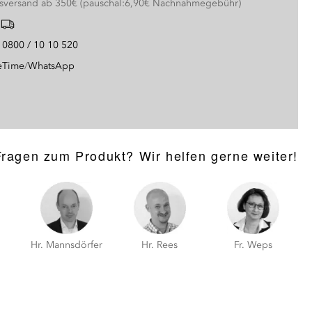
nsversand ab 350€ (pauschal:6,90€ Nachnahmegebühr)
g
0800 / 10 10 520
eTime
/
WhatsApp
Fragen zum Produkt? Wir helfen gerne weiter!
Hr. Mannsdörfer
Hr. Rees
Fr. Weps