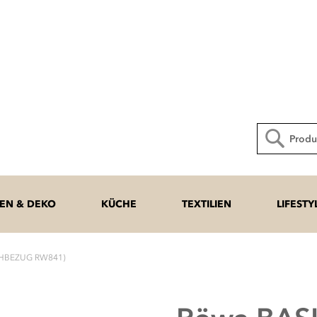
Direkt
zum
Inhalt
Suche
N & DEKO
KÜCHE
TEXTILIEN
LIFESTY
CHBEZUG RW841)