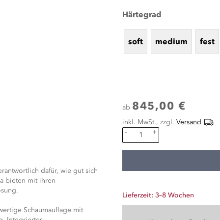
Härtegrad
soft
medium
fest
845,00 €
ab
inkl. MwSt., zzgl.
Versand
-
+
erantwortlich dafür, wie gut sich
 bieten mit ihren
ösung.
Lieferzeit: 3–8 Wochen
wertige Schaumauflage mit
. Integriertes