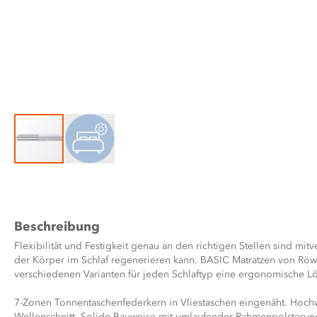
Zum
Anfang
der
Bildergalerie
Beschreibung
springen
Flexibilität und Festigkeit genau an den richtigen Stellen sind mitv
der Körper im Schlaf regenerieren kann. BASIC Matratzen von Röwa
verschiedenen Varianten für jeden Schlaftyp eine ergonomische L
7-Zonen Tonnentaschenfederkern in Vliestaschen eingenäht. Hoch
Wellenschnitt. Solide Bauweise mit umlaufender Rahmenpolsterung