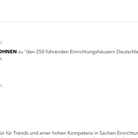
!
OHNEN
zu "den 250 führenden Einrichtungshäusern Deutschl
n.
r:
r für Trends und einer hohen Kompetenz in Sachen Einricht