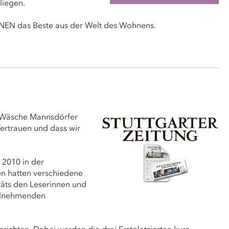
liegen.
N das Beste aus der Welt des Wohnens.
 Wäsche Mannsdörfer
 Vertrauen und dass wir
 2010 in der
en hatten verschiedene
äts den Leserinnen und
eilnehmenden
ichten. Dabei werden die drei Erstplatzierten kurz