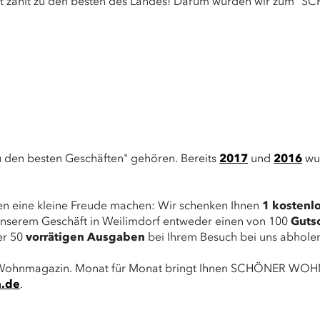
 zählt zu den besten des Landes! Darum wurden wir zum 
u den besten Geschäften" gehören. Bereits
2017
und
2016
wur
nen eine kleine Freude machen: Wir schenken Ihnen
1 kostenl
 unserem Geschäft in Weilimdorf entweder einen von 100
Guts
er 50
vorrätigen Ausgaben
bei Ihrem Besuch bei uns abholen 
hnmagazin. Monat für Monat bringt Ihnen SCHÖNER WOHNEN
.de
.