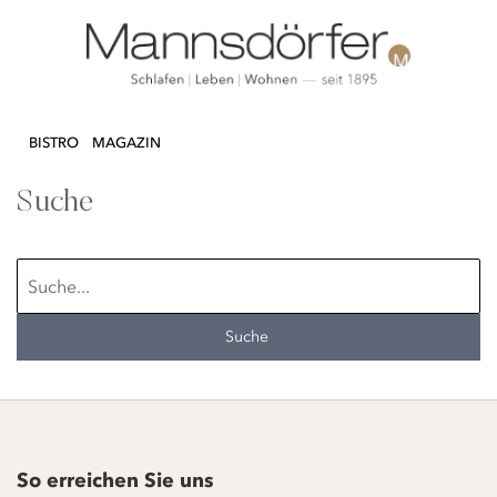
Direkt
N & DEKO
KÜCHE
TEXTILIEN
LIFEST
zum
BISTRO
MAGAZIN
Inhalt
Suche
Suche
So erreichen Sie uns