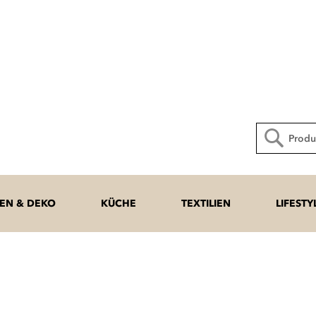
Direkt
zum
Inhalt
Suche
N & DEKO
KÜCHE
TEXTILIEN
LIFESTY