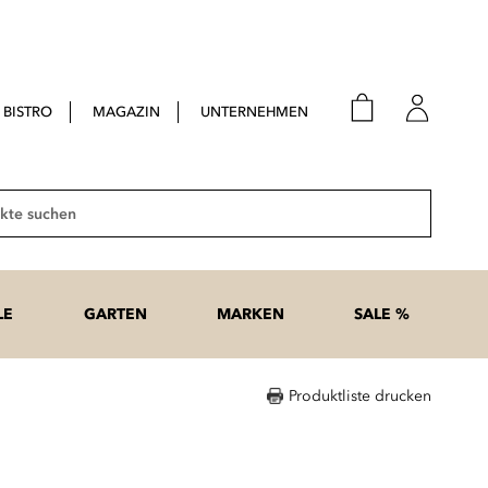
BISTRO
MAGAZIN
UNTERNEHMEN
E-Mail
Passwort
Suche
Anme
Passwort
LE
GARTEN
MARKEN
SALE %
vergesse
Produktliste drucken