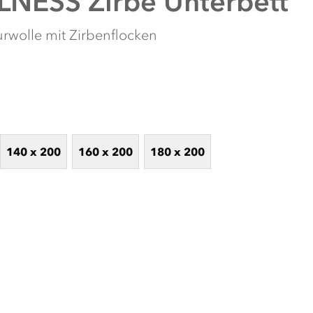
NESS Zirbe Unterbett
rwolle mit Zirbenflocken
140 x 200
160 x 200
180 x 200