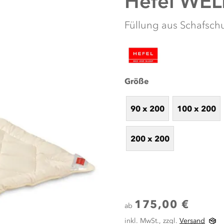
Hefel
WELL
Füllung aus Schafschu
Größe
90 x 200
100 x 200
200 x 200
175,00 €
ab
inkl. MwSt., zzgl.
Versand