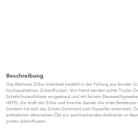
Zum
Anfang
der
Bildergalerie
Beschreibung
springen
Das Wellness Zirbe Unterbett besteht in der Füllung aus feinster S
hochqualitativen Zirbenflocken. Von Hand werden echte Tiroler Zi
Schafschurwollvliese eingestreut und mit feinem Baumwollgewebe 
HEFEL die Kraft der Zirbe und brachte damals die erste Bettdecke 
Seitdem hat sich das Zirben-Sortiment zum Topseller entwickelt. Zi
enthaltenen ätherischen Öle ein wohlriechendes Ambiente im Raum
positiv beeinflussen.