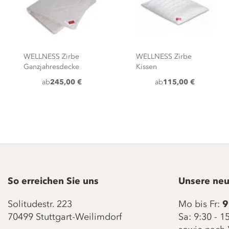
WELLNESS Zirbe
WELLNESS Zirbe
Ganzjahresdecke
Kissen
ab
245,00 €
ab
115,00 €
So erreichen Sie uns
Unsere neu
Solitudestr. 223
Mo bis Fr:
9
70499 Stuttgart-Weilimdorf
Sa: 9:30 - 