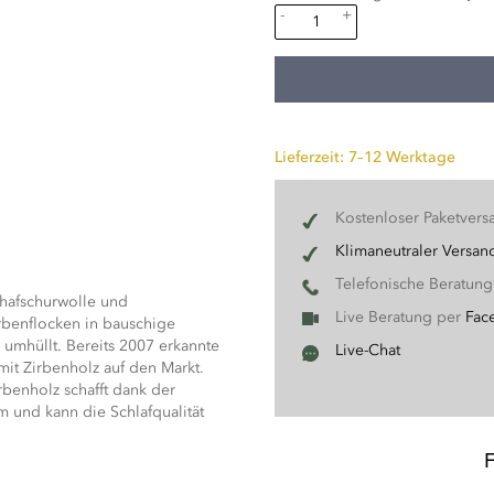
-
+
Lieferzeit: 7–12 Werktage
Kostenloser Paketvers
Klimaneutraler Versan
Telefonische Beratun
chafschurwolle und
Live Beratung per
Fac
rbenflocken in bauschige
umhüllt. Bereits 2007 erkannte
Live-Chat
mit Zirbenholz auf den Markt.
rbenholz schafft dank der
 und kann die Schlafqualität