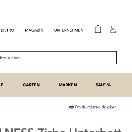
BISTRO
MAGAZIN
UNTERNEHMEN
E-Mail
Passwort
Suche
Anme
Passwort
LE
GARTEN
MARKEN
SALE %
vergesse
Produktdaten drucken