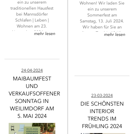
ein zu unserem
Wohnen! Wir laden Sie
traditionellen Hausfest
ein zu unserem
bei Mannsdörfer
Sommerfest am
Schlafen | Leben |
Samstag, 13. Juli 2024.
Wohnen am 23.
Wir haben für Sie an
November 2024 von
diesem Tag bis 18 Uhr
mehr lesen
mehr lesen
09.30 bis 20 Uhr mit
geöffnet und freuen uns
Inspirationen &
auf Sie! In unserer
Geschenkideen für ein
Aperitivo Lounge
festliches Zuhause.
verwöhnt Sie unser
Bistro-Team mit
Sommerdrinks und
24-04-2024
leckeren Snacks.
MAIBAUMFEST
UND
VERKAUFSOFFENER
23-03-2024
SONNTAG IN
DIE SCHÖNSTEN
WEILIMDORF AM
INTERIOR
5. MAI 2024
TRENDS IM
FRÜHLING 2024