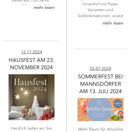
Beste aus 130 Jahre"
Innenhof mit Pasta-
vom 27. Juni bis 30.
mehr lesen
Varianten und
August 2025.
Soßenkreationen, sowie
ausgewählten Weinen
mehr lesen
und Cocktails. Auch
alkoholfrei ein Genuss!
ALT gegen NEU –
Kissen und Zudecken
Aktion: Gegen die
12-11-2024
Zurückgabe des alten
HAUSFEST AM 23.
Kopfkissens und alte
NOVEMBER 2024
02-07-2024
Zudecken und beim
Kauf eines neuen
SOMMERFEST BEI
Kissens und Zudecke
MANNSDÖRFER
erhält man 10%
AM 13. JULI 2024
Nachlass. Bei der
Gartenmöbel Aktion
gibt es am Sonntag
10% Nachlass auf alle
Gartenmöbel ab einem
Einkaufswert von 500,00
€.
Herzlich laden wir Sie
Mehr Raum für stilvolles