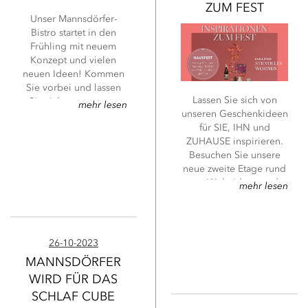
ZUM FEST
Unser Mannsdörfer-
Bistro startet in den
Frühling mit neuem
Konzept und vielen
neuen Ideen!
Kommen
Sie vorbei und lassen
Lassen Sie sich von
Sie sich von unserer
mehr lesen
unseren Geschenkideen
neuen Speisekarte
für SIE, IHN und
überraschen. Die
ZUHAUSE inspirieren.
aktuelle Wochenkarte
Besuchen Sie unsere
finden Sie unter
neue zweite Etage rund
mannsdoerfer.de/bistro
.
um Wohnideen und
mehr lesen
stilvolles Wohnen. An
allen vier
Adventssamstagen
laden wir Sie zu einem
26-10-2023
Glühwein oder Punsch
MANNSDÖRFER
ein. Unser Bistro-Team
WIRD FÜR DAS
verwöhnt Sie an diesen
Samstagen jeweils mit
SCHLAF CUBE
einem speziellen Menü.