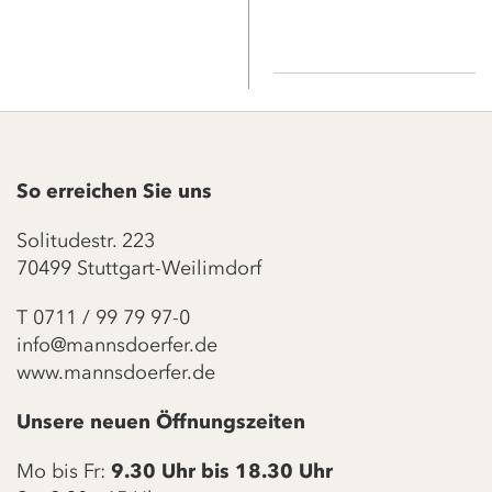
großgeschrieben.
Unser innovativer
Schlafcube ist ein
Besuchen Sie unsere
Projekt im Rahmen der
neue Ausstellung in der
„Einkaufserlebnisse im
zweiten Etage. Jetzt mit
stationären
vielen
Einzelhandel – Best
Eröffnungsangeboten!
Practices für Baden-
Württemberg“ und
wurde von
So erreichen Sie uns
Frau
Wirtschaftsministerin Dr.
Solitudestr. 223
Hoffmeister-Kraut
70499 Stuttgart-Weilimdorf
ausgezeichnet.
T
0711 / 99 79 97-0
info@mannsdoerfer.de
www.mannsdoerfer.de
Unsere neuen Öffnungszeiten
Mo bis Fr:
9.30 Uhr bis 18.30 Uhr