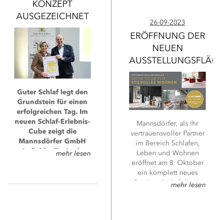
KONZEPT
AUSGEZEICHNET
26-09-2023
ERÖFFNUNG DER
NEUEN
AUSSTELLUNGSFLÄC
Guter Schlaf legt den
Grundstein für einen
erfolgreichen Tag. Im
neuen Schlaf-Erlebnis-
Mannsdörfer, als Ihr
Cube zeigt die
vertrauensvoller Partner
Mannsdörfer GmbH
im Bereich Schlafen,
individuell mittels
Leben und Wohnen
mehr lesen
Schlafanalyse, wie die
eröffnet am 8. Oktober
Schlafqualität
ein komplett neues
verbessert werden
Stockwerk. Auf dieser
mehr lesen
kann und gibt
zusätzlichen Etage wird
hilfreiche Tipps für
das Thema „stilvolles
den Schlaf.
Wohnen“ ganz