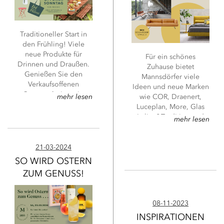
Traditioneller Start in
den Frühling! Viele
neue Produkte für
Für ein schönes
Drinnen und Draußen.
Zuhause bietet
Genießen Sie den
Mannsdörfer viele
Verkaufsoffenen
Ideen und neue Marken
Sonntag bei uns in
wie COR, Draenert,
mehr lesen
Weilimdorf von 13 bis
Luceplan, More, Glas
18 Uhr in unserem
Italia, &Tradition und
mehr lesen
Innenhof
mit Pasta und
viele mehr. Unsere
hausgemachten Saucen
neue Ausstellungsfläche
sowie köstlichen
im zweiten
21-03-2024
Cocktails.
Obergeschoß,
SO WIRD OSTERN
präsentiert sich in Form
ZUM GENUSS!
eines eingerichteten
Apartments mit vielen
umsetzbaren
08-11-2023
Einrichtungsideen.
INSPIRATIONEN