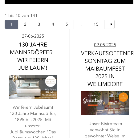
1 bis 10 von 141
Seite
Weiter
1
2
3
4
5
...
15
27-06-2025
130 JAHRE
09-05-2025
MANNSDÖRFER -
VERKAUFSOFFENER
WIR FEIERN
SONNTAG ZUM
JUBILÄUM!
MAIBAUMFEST
2025 IN
WEILIMDORF
Wir feiern Jubiläum!
130 Jahre Mannsdörfer,
1895 bis 2025. Mit
Unser Bistroteam
unseren
verwöhnt Sie in
Jubiläumswochen "Das
gewohnter Weise im