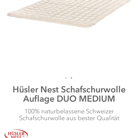
Zum
Hüsler Nest
Schafschurwolle
Anfang
Auflage DUO MEDIUM
der
Bildergalerie
springen
100% naturbelassene Schweizer
Schafschurwolle aus bester Qualität