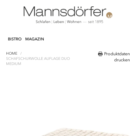
Direkt
N & DEKO
KÜCHE
TEXTILIEN
LIFEST
zum
BISTRO
MAGAZIN
Inhalt
HOME
Produktdaten
SCHAFSCHURWOLLE AUFLAGE DUO
drucken
MEDIUM
Zum
Ende
der
Bildergalerie
springen