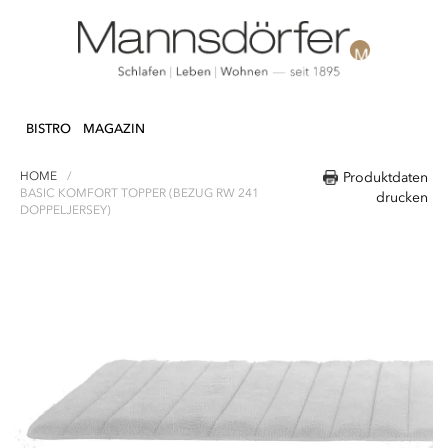
Direkt
N & DEKO
KÜCHE
TEXTILIEN
LIFEST
zum
BISTRO
MAGAZIN
Inhalt
HOME
Produktdaten
BASIC KOMFORT TOPPER (BEZUG RW 241
drucken
DOPPELJERSEY)
Zum
Ende
der
Bildergalerie
springen