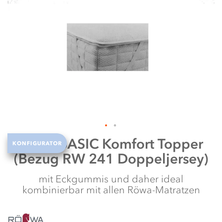
N
w
Zum
Röwa
BASIC Komfort Topper
KONFIGURATOR
Anfang
(Bezug RW 241 Doppeljersey)
der
Bildergalerie
springen
mit Eckgummis und daher ideal
kombinierbar mit allen Röwa-Matratzen