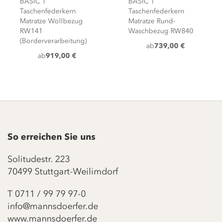
BASIC T
BASIC T
Taschenfederkern
Taschenfederkern
Matratze Wollbezug
Matratze Rund-
RW141
Waschbezug RW840
(Borderverarbeitung)
ab
739,00 €
ab
919,00 €
So erreichen Sie uns
Solitudestr. 223
70499 Stuttgart-Weilimdorf
T
0711 / 99 79 97-0
info@mannsdoerfer.de
www.mannsdoerfer.de