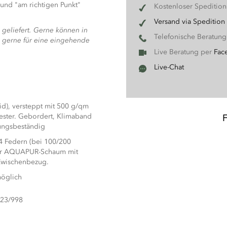
l und "am richtigen Punkt"
Kostenloser Speditio
Versand via Spedition
geliefert. Gerne können in
Telefonische Beratun
s gerne für eine eingehende
Live Beratung per
Fac
Live-Chat
id), versteppt mit 500 g/qm
ester. Gebordert, Klimaband
gungsbeständig
4 Federn (bei 100/200
rker AQUAPUR-Schaum mit
 Zwischenbezug.
möglich
023/998