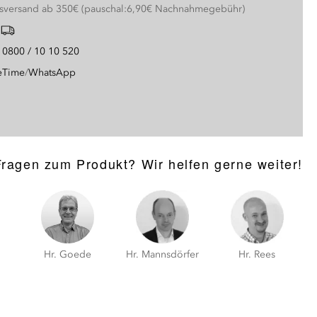
nsversand ab 350€ (pauschal:6,90€ Nachnahmegebühr)
g
0800 / 10 10 520
eTime
/
WhatsApp
Fragen zum Produkt? Wir helfen gerne weiter!
Hr. Goede
Hr. Mannsdörfer
Hr. Rees