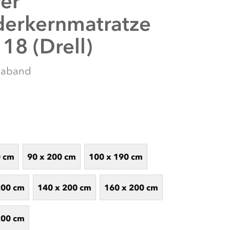
er
derkernmatratze
8 (Drell)
maband
0 cm
90 x 200 cm
100 x 190 cm
EREN ONLINE SCHLAF-KONFIGURATOR
figurator! Entdecken Sie mit wenigen Klicks Ihre idealen
e Abfrage führt Sie durch Ihre persönlichen Vorlieben und
200 cm
140 x 200 cm
160 x 200 cm
 Produkte für Ihren erholsamen Schlaf zu ermitteln. Lassen
estimmten Kaufempfehlungen inspirieren und finden Sie die
en Schlaf auf das nächste Level heben!
200 cm