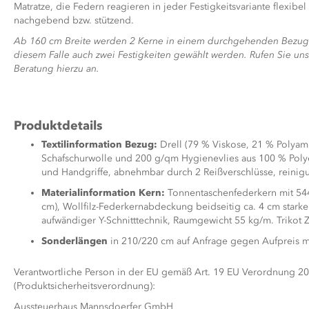
Matratze, die Federn reagieren in jeder Festigkeitsvariante flexibe
nachgebend bzw. stützend.
Ab 160 cm Breite werden 2 Kerne in einem durchgehenden Bezug 
diesem Falle auch zwei Festigkeiten gewählt werden. Rufen Sie un
Beratung hierzu an.
Produktdetails
Textilinformation Bezug:
Drell (79 % Viskose, 21 % Polyam
Schafschurwolle und 200 g/qm Hygienevlies aus 100 % Poly
und Handgriffe, abnehmbar durch 2 Reißverschlüsse, reini
Materialinformation Kern:
Tonnentaschenfederkern mit 54
cm), Wollfilz-Federkernabdeckung beidseitig ca. 4 cm sta
aufwändiger Y-Schnitttechnik, Raumgewicht 55 kg/m. Trikot
Sonderlängen
in 210/220 cm auf Anfrage gegen Aufpreis 
Verantwortliche Person in der EU gemäß Art. 19 EU Verordnung 2
(Produktsicherheitsverordnung):
Aussteuerhaus Mannsdoerfer GmbH