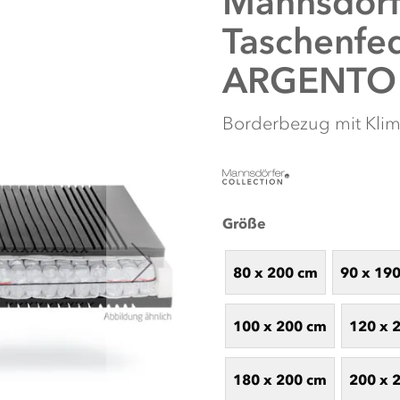
Mannsdörf
Taschenfe
ARGENTO 1
Borderbezug mit Kli
Größe
80 x 200 cm
90 x 19
NUTZEN SIE UNS
Nutzen Sie unseren Online-Schlafkon
Schlafbegleiter. Unsere intelligent
100 x 200 cm
120 x 
Schlafgewohnheiten, um die perfekten
Sie sich von unseren individuell abg
Artikel, die Ihr
180 x 200 cm
200 x 