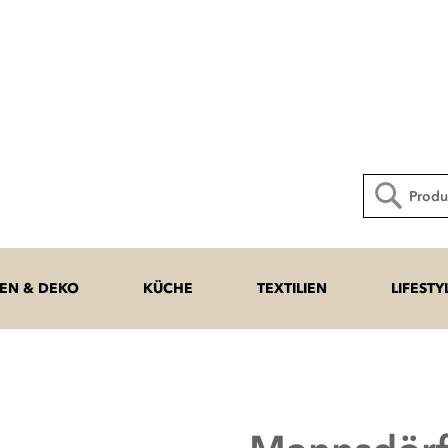
Direkt
zum
Inhalt
Suche
N & DEKO
KÜCHE
TEXTILIEN
LIFESTY