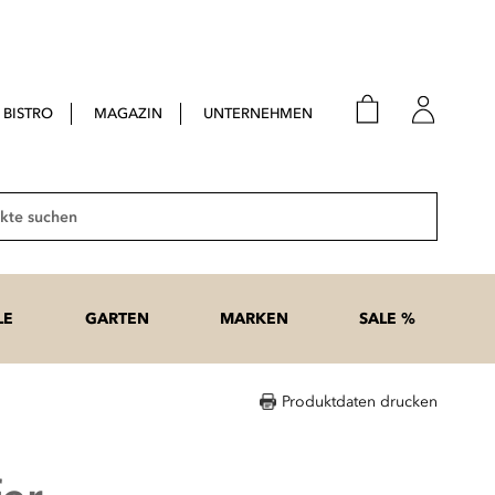
BISTRO
MAGAZIN
UNTERNEHMEN
E-Mail
Passwort
Suche
Anme
Passwort
LE
GARTEN
MARKEN
SALE %
vergesse
Produktdaten drucken