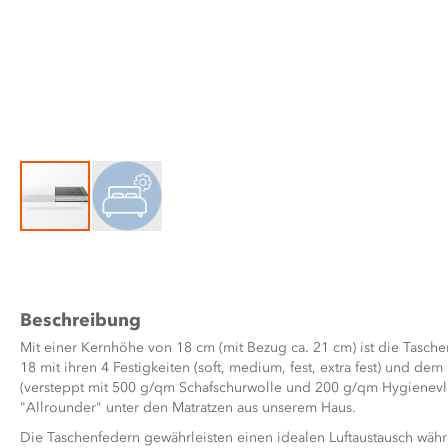
Zum
Anfang
der
Bildergalerie
Beschreibung
springen
Mit einer Kernhöhe von 18 cm (mit Bezug ca. 21 cm) ist die Tas
18 mit ihren 4 Festigkeiten (soft, medium, fest, extra fest) und d
(versteppt mit 500 g/qm Schafschurwolle und 200 g/qm Hygienevli
"Allrounder" unter den Matratzen aus unserem Haus.
Die Taschenfedern gewährleisten einen idealen Luftaustausch währ