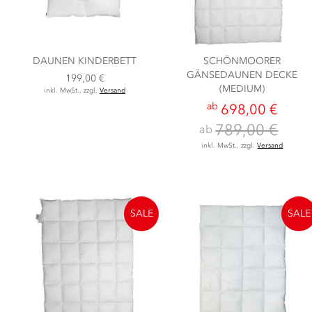
DAUNEN KINDERBETT
SCHÖNMOORER
GÄNSEDAUNEN DECKE
199,00 €
(MEDIUM)
inkl. MwSt., zzgl.
Versand
ab
698,00 €
789,00 €
ab
inkl. MwSt., zzgl.
Versand
SALE
SALE