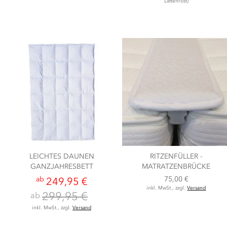
Lattenrost)
LEICHTES DAUNEN
RITZENFÜLLER -
GANZJAHRESBETT
MATRATZENBRÜCKE
ab
75,00 €
249,95 €
inkl. MwSt., zzgl.
Versand
299,95 €
ab
inkl. MwSt., zzgl.
Versand