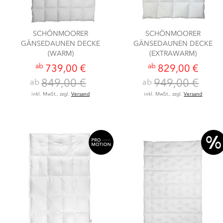
SCHÖNMOORER
SCHÖNMOORER
GÄNSEDAUNEN DECKE
GÄNSEDAUNEN DECKE
(WARM)
(EXTRAWARM)
ab
ab
739,00 €
829,00 €
849,00 €
949,00 €
ab
ab
inkl. MwSt., zzgl.
Versand
inkl. MwSt., zzgl.
Versand