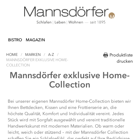
Direkt
N & DEKO
KÜCHE
TEXTILIEN
LIFESTY
zum
BISTRO
MAGAZIN
Inhalt
HOME
MARKEN
A-Z
Produktliste
MANNSDÖRFER EXKLUSIVE HOME-
drucken
COLLECTION
Mannsdörfer exklusive Home-
Collection
Bei unserer eigenen Mannsdörfer Home-Collection bieten wir
Ihnen Bettdecken, Kissen und eine Frottierserie an, die
höchste Qualität, Komfort und Individualität vereint. Jedes
Stück wird mit Sorgfalt ausgewählt und vereint traditionelle
Handwerkskunst mit modernen Materialien. Ob warm oder
leicht, weich oder stützend – mit der Mannsdörfer Collection
schaffen Sie ein Schlafgefühl, das perfekt auf Ihre Bedürfnisse