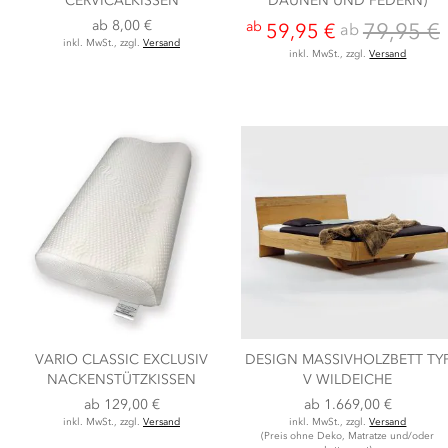
CERVICALKISSEN
DAUNEN UND FEDERN)
ab
8,00 €
79,95 €
ab
ab
59,95 €
inkl. MwSt., zzgl.
Versand
inkl. MwSt., zzgl.
Versand
VARIO CLASSIC EXCLUSIV
DESIGN MASSIVHOLZBETT TY
NACKENSTÜTZKISSEN
V WILDEICHE
ab
129,00 €
ab
1.669,00 €
inkl. MwSt., zzgl.
Versand
inkl. MwSt., zzgl.
Versand
(Preis ohne Deko, Matratze und/oder