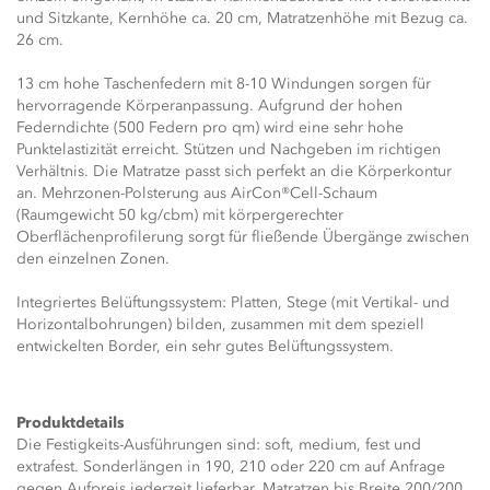
und Sitzkante, Kernhöhe ca. 20 cm, Matratzenhöhe mit Bezug ca.
26 cm.
13 cm hohe Taschenfedern mit 8-10 Windungen sorgen für
hervorragende Körperanpassung. Aufgrund der hohen
Federndichte (500 Federn pro qm) wird eine sehr hohe
Punktelastizität erreicht. Stützen und Nachgeben im richtigen
Verhältnis. Die Matratze passt sich perfekt an die Körperkontur
an. Mehrzonen-Polsterung aus AirCon®Cell-Schaum
(Raumgewicht 50 kg/cbm) mit körpergerechter
Oberflächenprofilerung sorgt für fließende Übergänge zwischen
den einzelnen Zonen.
Integriertes Belüftungssystem: Platten, Stege (mit Vertikal- und
Horizontalbohrungen) bilden, zusammen mit dem speziell
entwickelten Border, ein sehr gutes Belüftungssystem.
Produktdetails
Die Festigkeits-Ausführungen sind: soft, medium, fest und
extrafest. Sonderlängen in 190, 210 oder 220 cm auf Anfrage
gegen Aufpreis jederzeit lieferbar. Matratzen bis Breite 200/200