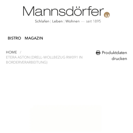
Direkt
N & DEKO
KÜCHE
TEXTILIEN
LIFEST
zum
BISTRO
MAGAZIN
Inhalt
HOME
Produktdaten
ETERA ASTON (DRELL-WOLLBEZUG RW091 IN
drucken
BORDERVERARBEITUNG)
Zum
Ende
der
Bildergalerie
springen