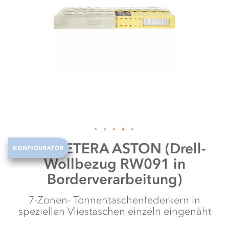
N
w
Zum
Röwa
ETERA ASTON (Drell-
KONFIGURATOR
Anfang
Wollbezug RW091 in
der
Bildergalerie
Borderverarbeitung)
springen
7-Zonen- Tonnentaschenfederkern in
speziellen Vliestaschen einzeln eingenäht