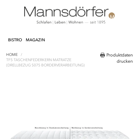
Direkt
N & DEKO
KÜCHE
TEXTILIEN
LIFEST
zum
BISTRO
MAGAZIN
Inhalt
HOME
Produktdaten
TF5 TASCHENFEDERKERN MATRATZE
drucken
(DRELLBEZUG S075 BORDERVERARBEITUNG)
Zum
Ende
der
Bildergalerie
springen