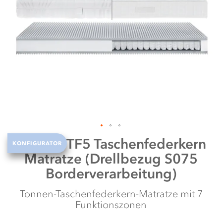
it
te
Zum
Selecta
TF5 Taschenfederkern
KONFIGURATOR
Anfang
Matratze (Drellbezug S075
der
Bildergalerie
Borderverarbeitung)
springen
Tonnen-Taschenfederkern-Matratze mit 7
Funktionszonen