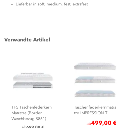
Lieferbar in soft, medium, fest, extrafest
Verwandte Artikel
Taschenfederkernmatra
TF5 Taschenfederkern
tze IMPRESSION T
Matratze (Border
Wollbezug S161)
499,00 €
ab
ab
749,00 €