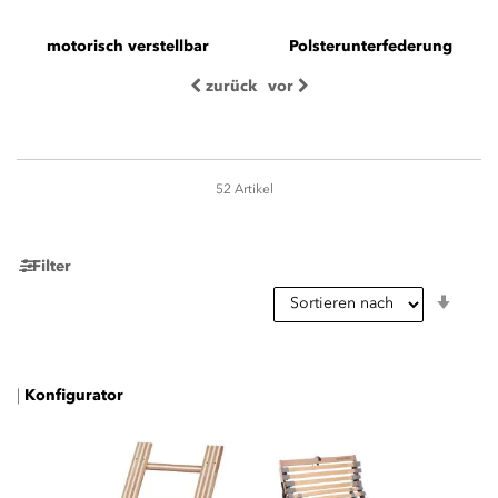
motorisch verstellbar
Polsterunterfederung
zurück
vor
52
Artikel
Seite
Filter
In
aufst
Reihe
|
Konfigurator