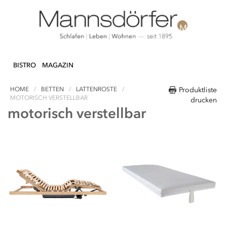
Direkt
N & DEKO
KÜCHE
TEXTILIEN
LIFEST
zum
BISTRO
MAGAZIN
Inhalt
HOME
BETTEN
LATTENROSTE
Produktliste
MOTORISCH VERSTELLBAR
drucken
motorisch verstellbar