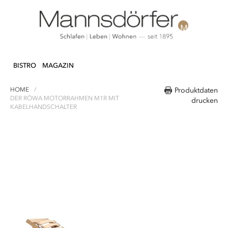
Direkt
N & DEKO
KÜCHE
TEXTILIEN
LIFEST
zum
BISTRO
MAGAZIN
Inhalt
HOME
Produktdaten
DER RÖWA MOTORRAHMEN M1R MIT
drucken
KABELHANDSCHALTER
Zum
Ende
der
Bildergalerie
springen