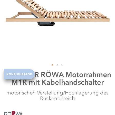
it
te
Zum
Röwa
DER RÖWA Motorrahmen
KONFIGURATOR
Anfang
M1R mit Kabelhandschalter
der
Bildergalerie
springen
motorischen Verstellung/Hochlagerung des
Rückenbereich