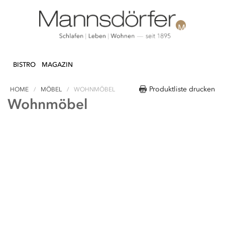
Direkt
N & DEKO
KÜCHE
TEXTILIEN
LIFEST
zum
BISTRO
MAGAZIN
Inhalt
Produktliste drucken
HOME
MÖBEL
WOHNMÖBEL
Wohnmöbel