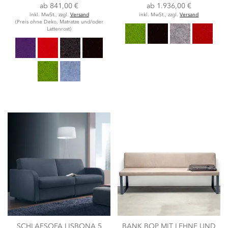
ab
841,00 €
ab
1.936,00 €
inkl. MwSt., zzgl.
Versand
inkl. MwSt., zzgl.
Versand
(Preis ohne Deko, Matratze und/oder
Lattenrost)
SCHLAFSOFA LISBONA 5
BANK BOP MIT LEHNE UND