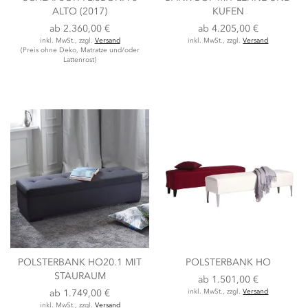
ALTO (2017)
KUFEN
ab
2.360,00 €
ab
4.205,00 €
inkl. MwSt., zzgl.
Versand
inkl. MwSt., zzgl.
Versand
(Preis ohne Deko, Matratze und/oder
Lattenrost)
POLSTERBANK HO20.1 MIT
POLSTERBANK HO
STAURAUM
ab
1.501,00 €
ab
1.749,00 €
inkl. MwSt., zzgl.
Versand
inkl. MwSt., zzgl.
Versand