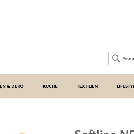
Direkt
zum
Inhalt
Suche
N & DEKO
KÜCHE
TEXTILIEN
LIFESTY