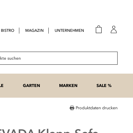
BISTRO
MAGAZIN
UNTERNEHMEN
E-Mail
Passwort
Suche
Anme
Passwort
LE
GARTEN
MARKEN
SALE %
vergesse
Produktdaten drucken