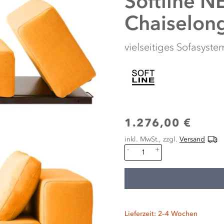
Softline
NE
Chaiselong
vielseitiges Sofasys
1.276,00 €
inkl. MwSt., zzgl.
Versand
-
+
Lieferzeit: 2–4 Wochen