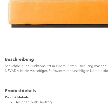
Zum
Anfang
der
Bildergalerie
Beschreibung
springen
Schlichtheit und Funktionalität in Einem. Sitzen - sich lang machen 
NEVADA ist ein vielseitiges Sofasystem mit unzähligen Kombinati
Produktdetails
Produktdetails:
Designer: busk+hertzog