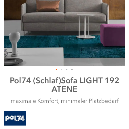
Zum
Pol74
(Schlaf)Sofa LIGHT 192
Anfang
ATENE
der
Bildergalerie
springen
maximale Komfort, minimaler Platzbedarf