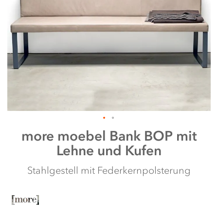
Zum
more moebel
Bank BOP mit
Anfang
Lehne und Kufen
der
Bildergalerie
springen
Stahlgestell mit Federkernpolsterung