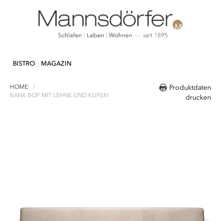
Direkt
N & DEKO
KÜCHE
TEXTILIEN
LIFEST
zum
BISTRO
MAGAZIN
Inhalt
HOME
Produktdaten
BANK BOP MIT LEHNE UND KUFEN
drucken
Zum
Ende
der
Bildergalerie
springen