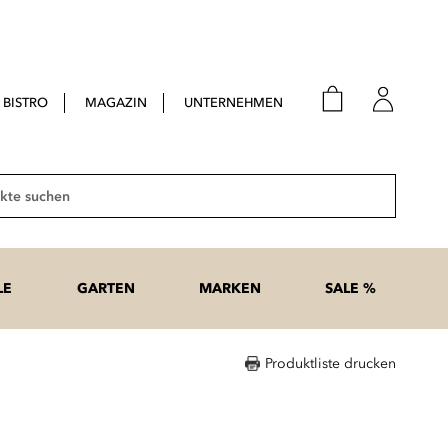
BISTRO
MAGAZIN
UNTERNEHMEN
E-Mail
Passwort
Suche
Anme
Passwort
LE
GARTEN
MARKEN
SALE %
vergesse
Produktliste drucken