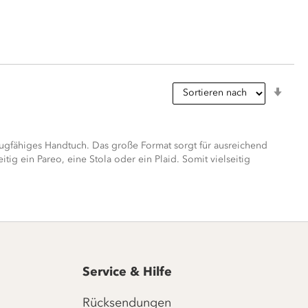
In
aufs
Reih
saugfähiges Handtuch. Das große Format sorgt für ausreichend
g ein Pareo, eine Stola oder ein Plaid. Somit vielseitig
Service & Hilfe
Rücksendungen