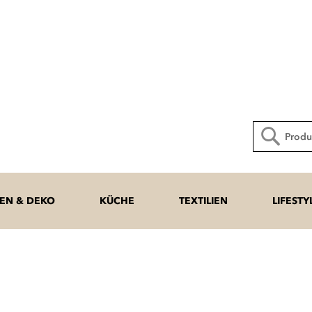
Direkt
zum
Inhalt
Suche
N & DEKO
KÜCHE
TEXTILIEN
LIFESTY