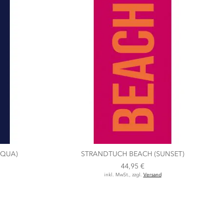
AQUA)
STRANDTUCH BEACH (SUNSET)
44,95 €
inkl. MwSt., zzgl.
Versand