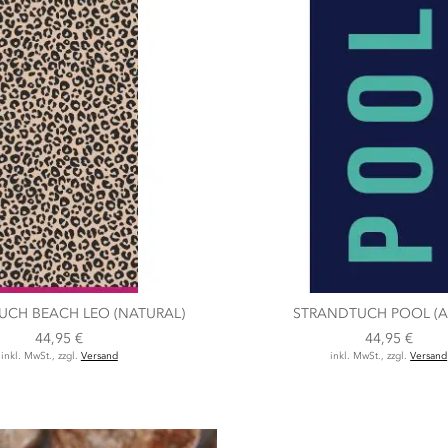
UCH BEACH LEO (NATURAL)
STRANDTUCH POOL (
44,95 €
44,95 €
inkl. MwSt., zzgl.
Versand
inkl. MwSt., zzgl.
Versand