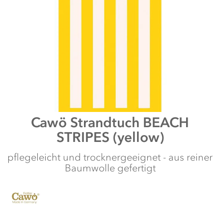
Zum
Cawö
Strandtuch BEACH
Anfang
STRIPES (yellow)
der
Bildergalerie
springen
pflegeleicht und trocknergeeignet - aus reiner
Baumwolle gefertigt