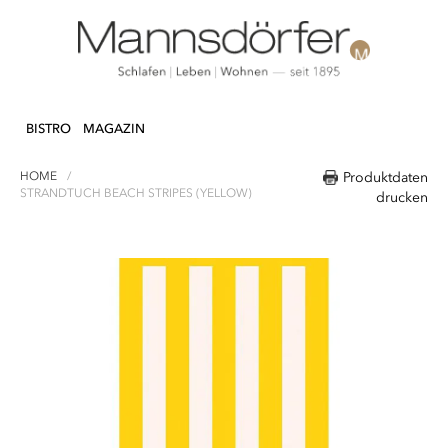
Direkt
N & DEKO
KÜCHE
TEXTILIEN
LIFEST
zum
BISTRO
MAGAZIN
Inhalt
HOME
Produktdaten
STRANDTUCH BEACH STRIPES (YELLOW)
drucken
Zum
Ende
der
Bildergalerie
springen