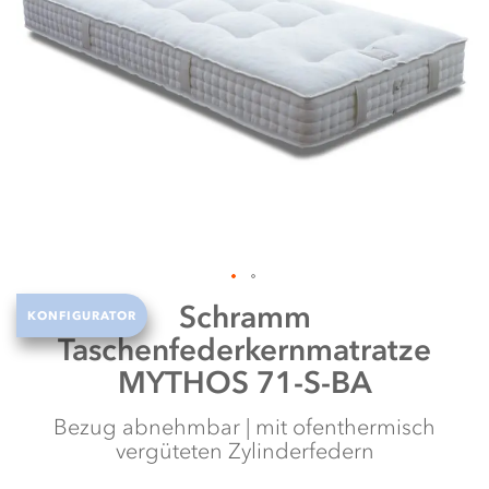
N
w
Zum
Schramm
KONFIGURATOR
Anfang
Taschenfederkernmatratze
der
Bildergalerie
MYTHOS 71-S-BA
springen
Bezug abnehmbar | mit ofenthermisch
vergüteten Zylinderfedern