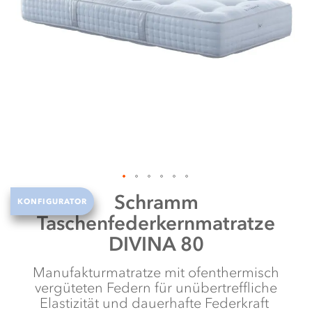
it
te
Zum
Schramm
KONFIGURATOR
Anfang
Taschenfederkernmatratze
der
Bildergalerie
DIVINA 80
springen
Manufakturmatratze mit ofenthermisch
vergüteten Federn für unübertreffliche
Elastizität und dauerhafte Federkraft