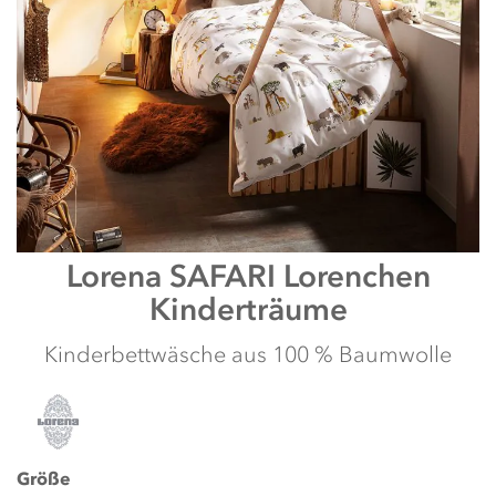
Zum
Lorena
SAFARI Lorenchen
Anfang
Kinderträume
der
Bildergalerie
springen
Kinderbettwäsche aus 100 % Baumwolle
Größe