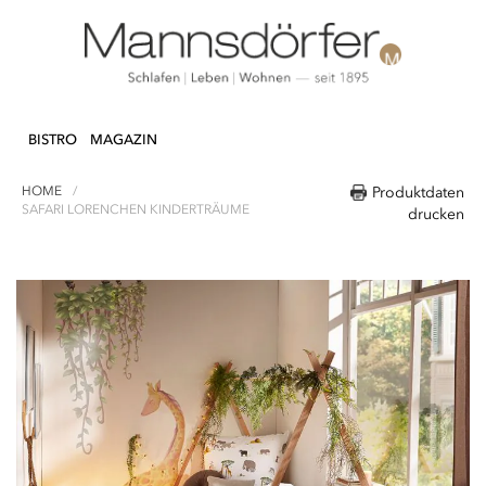
Direkt
N & DEKO
KÜCHE
TEXTILIEN
LIFEST
zum
BISTRO
MAGAZIN
Inhalt
HOME
Produktdaten
SAFARI LORENCHEN KINDERTRÄUME
drucken
Zum
Ende
der
Bildergalerie
springen