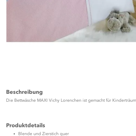
Zum
Anfang
der
Bildergalerie
springen
Beschreibung
Die Bettwäsche MAXI Vichy Lorenchen ist gemacht für Kinderträume
Produktdetails
Blende und Zierstich quer