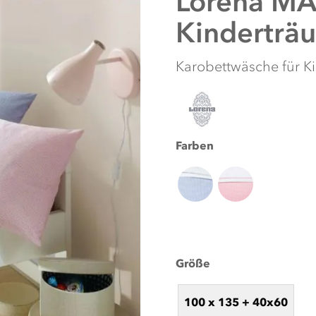
Lorena
MAX
Kinderträ
Karobettwäsche für K
Farben
Größe
100 x 135 + 40x60