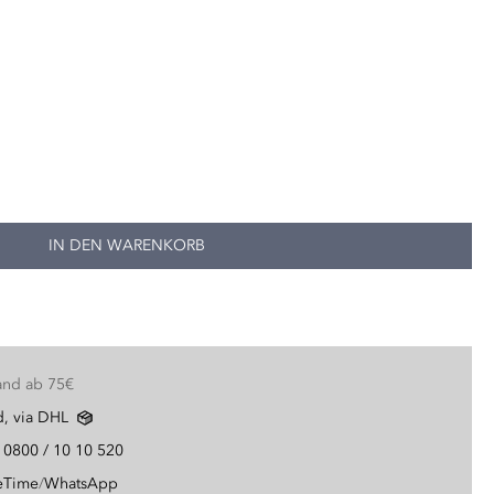
IN DEN WARENKORB
and ab 75€
d, via DHL
g
0800 / 10 10 520
eTime
/
WhatsApp