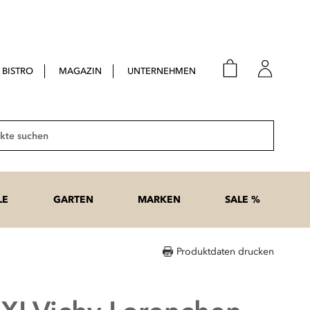
BISTRO
MAGAZIN
UNTERNEHMEN
E-Mail
Passwort
Suche
Anme
Passwort
LE
GARTEN
MARKEN
SALE %
vergesse
Produktdaten drucken