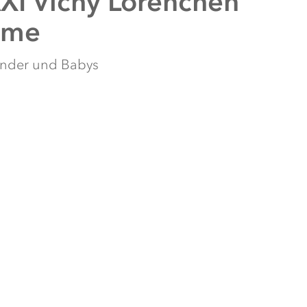
I Vichy Lorenchen
ume
inder und Babys