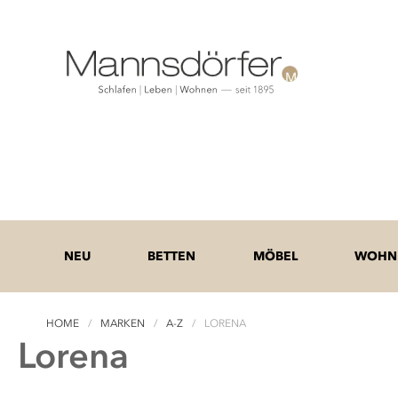
NEU
BETTEN
MÖBEL
WOHNE
HOME
MARKEN
A-Z
LORENA
Lorena