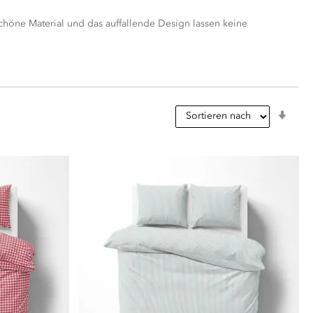
chöne Material und das auffallende Design lassen keine
In
aufs
Reih