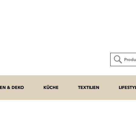
Direkt
zum
Inhalt
Suche
N & DEKO
KÜCHE
TEXTILIEN
LIFESTY