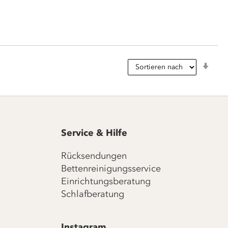
In
aufs
Reih
Service & Hilfe
Rücksendungen
Bettenreinigungsservice
Einrichtungsberatung
Schlafberatung
Instagram