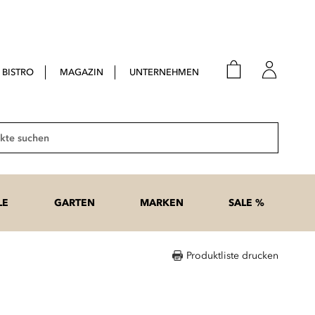
BISTRO
MAGAZIN
UNTERNEHMEN
E-Mail
Passwort
Suche
Anme
Passwort
LE
GARTEN
MARKEN
SALE %
vergesse
Produktliste drucken