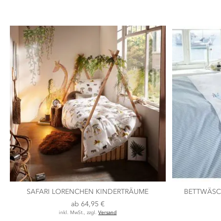
SAFARI LORENCHEN KINDERTRÄUME
BETTWÄSC
ab
64,95 €
inkl. MwSt., zzgl.
Versand