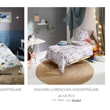
NDERTRÄUME
EINHORN LORENCHEN KINDERTRÄUME
ab
64,95 €
inkl. MwSt., zzgl.
Versand