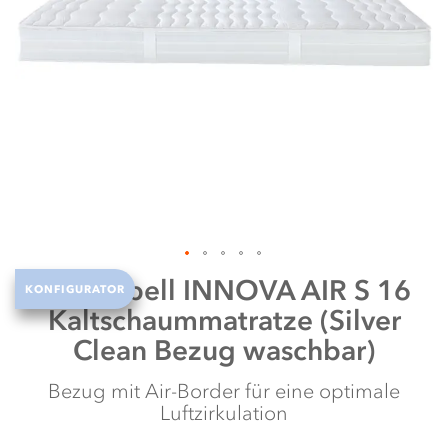
it
te
Zum
Dormabell
INNOVA AIR S 16
KONFIGURATOR
Anfang
Kaltschaummatratze (Silver
der
Bildergalerie
Clean Bezug waschbar)
springen
Bezug mit Air-Border für eine optimale
Luftzirkulation