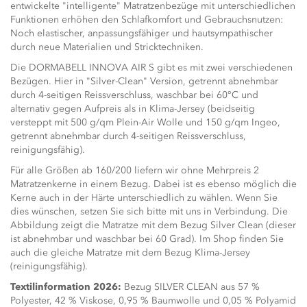
entwickelte "intelligente" Matratzenbezüge mit unterschiedlichen
Funktionen erhöhen den Schlafkomfort und Gebrauchsnutzen:
Noch elastischer, anpassungsfähiger und hautsympathischer
durch neue Materialien und Stricktechniken.
Die DORMABELL INNOVA AIR S gibt es mit zwei verschiedenen
Bezügen. Hier in "Silver-Clean" Version, getrennt abnehmbar
durch 4-seitigen Reissverschluss, waschbar bei 60°C und
alternativ gegen Aufpreis als in Klima-Jersey (beidseitig
versteppt mit 500 g/qm Plein-Air Wolle und 150 g/qm Ingeo,
getrennt abnehmbar durch 4-seitigen Reissverschluss,
reinigungsfähig).
Für alle Größen ab 160/200 liefern wir ohne Mehrpreis 2
Matratzenkerne in einem Bezug. Dabei ist es ebenso möglich die
Kerne auch in der Härte unterschiedlich zu wählen. Wenn Sie
dies wünschen, setzen Sie sich bitte mit uns in Verbindung. Die
Abbildung zeigt die Matratze mit dem Bezug Silver Clean (dieser
ist abnehmbar und waschbar bei 60 Grad). Im Shop finden Sie
auch die gleiche Matratze mit dem Bezug Klima-Jersey
(reinigungsfähig).
Textilinformation 2026:
Bezug SILVER CLEAN aus 57 %
Polyester, 42 % Viskose, 0,95 % Baumwolle und 0,05 % Polyamid