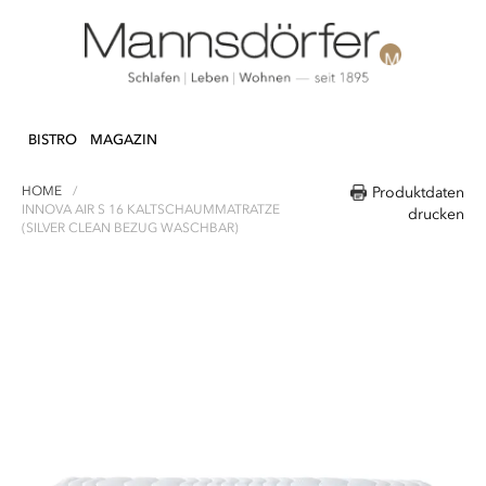
Direkt
N & DEKO
KÜCHE
TEXTILIEN
LIFEST
zum
BISTRO
MAGAZIN
Inhalt
HOME
Produktdaten
INNOVA AIR S 16 KALTSCHAUMMATRATZE
drucken
(SILVER CLEAN BEZUG WASCHBAR)
Zum
Ende
der
Bildergalerie
springen