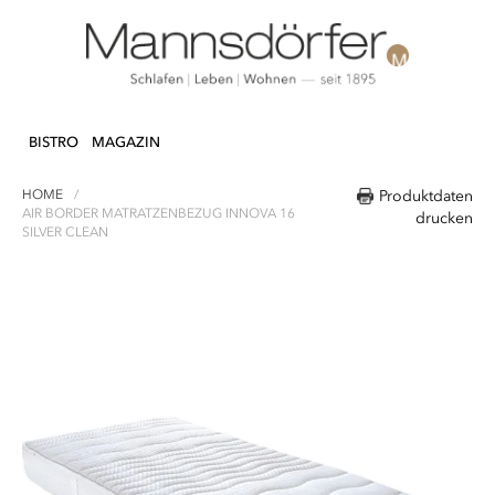
Direkt
N & DEKO
KÜCHE
TEXTILIEN
LIFEST
zum
BISTRO
MAGAZIN
Inhalt
HOME
Produktdaten
AIR BORDER MATRATZENBEZUG INNOVA 16
drucken
SILVER CLEAN
Zum
Ende
der
Bildergalerie
springen