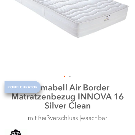
N
w
Zum
Dormabell
Air Border
KONFIGURATOR
Anfang
Matratzenbezug INNOVA 16
der
Bildergalerie
Silver Clean
springen
mit Reißverschluss |waschbar