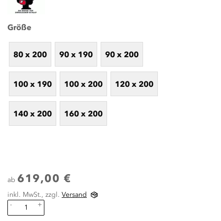
Größe
80 x 200
90 x 190
90 x 200
100 x 190
100 x 200
120 x 200
140 x 200
160 x 200
619,00 €
ab
inkl. MwSt., zzgl.
Versand
-
+