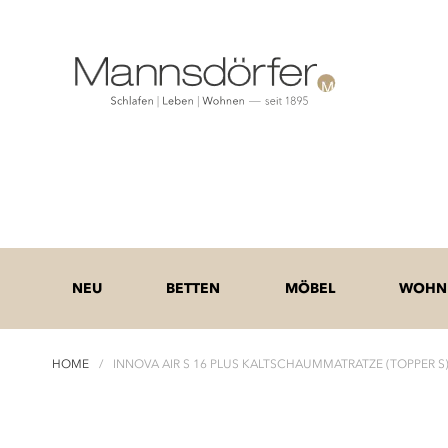
NEU
BETTEN
MÖBEL
WOHNE
HOME
INNOVA AIR S 16 PLUS KALTSCHAUMMATRATZE (TOPPER S)
Zum