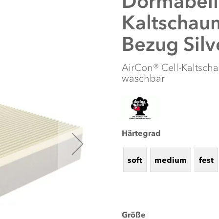
Dormabell
Kaltschaum
Bezug Silv
AirCon® Cell-Kaltsch
waschbar
Härtegrad
soft
medium
fest
Größe