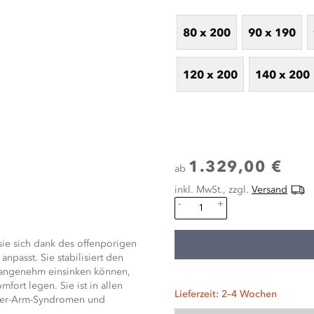
80 x 200
90 x 190
120 x 200
140 x 200
1.329,00 €
ab
inkl. MwSt., zzgl.
Versand
-
+
 sie sich dank des offenporigen
passt. Sie stabilisiert den
 angenehm einsinken können,
fort legen. Sie ist in allen
Lieferzeit: 2–4 Wochen
ulter-Arm-Syndromen und