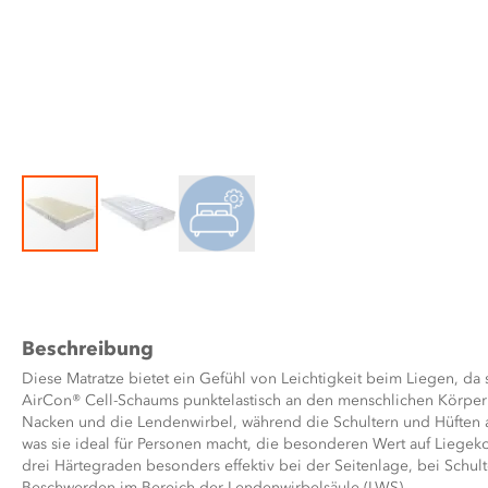
Zum
Anfang
der
Bildergalerie
Beschreibung
springen
Diese Matratze bietet ein Gefühl von Leichtigkeit beim Liegen, da
AirCon® Cell-Schaums punktelastisch an den menschlichen Körper an
Nacken und die Lendenwirbel, während die Schultern und Hüften
was sie ideal für Personen macht, die besonderen Wert auf Liegekom
drei Härtegraden besonders effektiv bei der Seitenlage, bei Sch
Beschwerden im Bereich der Lendenwirbelsäule (LWS).