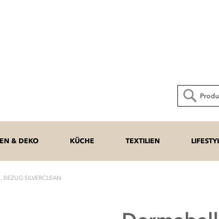
Direkt
zum
Inhalt
Suche
N & DEKO
KÜCHE
TEXTILIEN
LIFESTY
, BEZUG SILVERCLEAN