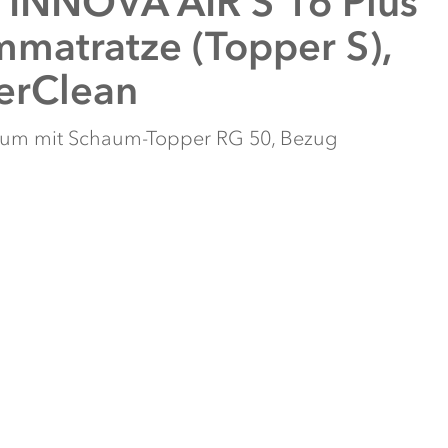
INNOVA AIR S 16 Plus
matratze (Topper S),
erClean
aum mit Schaum-Topper RG 50, Bezug