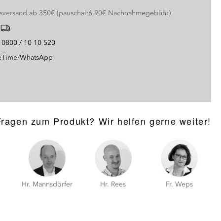
nsversand ab 350€ (pauschal:6,90€ Nachnahmegebühr)
g
0800 / 10 10 520
eTime
/
WhatsApp
Fragen zum Produkt? Wir helfen gerne weiter!
Hr. Mannsdörfer
Hr. Rees
Fr. Weps