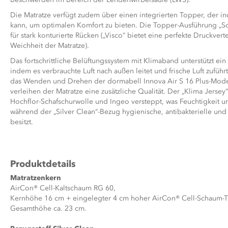
Die Matratze verfügt zudem über einen integrierten Topper, der i
kann, um optimalen Komfort zu bieten. Die Topper-Ausführung „S
für stark konturierte Rücken („Visco“ bietet eine perfekte Druckvert
Weichheit der Matratze).
Das fortschrittliche Belüftungssystem mit Klimaband unterstützt ei
indem es verbrauchte Luft nach außen leitet und frische Luft zuführt
das Wenden und Drehen der dormabell Innova Air S 16 Plus-Mode
verleihen der Matratze eine zusätzliche Qualität. Der „Klima Jersey“
Hochflor-Schafschurwolle und Ingeo versteppt, was Feuchtigkeit u
während der „Silver Clean“-Bezug hygienische, antibakterielle und 
besitzt.
Produktdetails
Matratzenkern
AirCon® Cell-Kaltschaum RG 60,
Kernhöhe 16 cm +
eingelegter 4 cm hoher AirCon® Cell-
Schaum-T
Gesamthöhe ca. 23 cm.