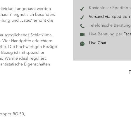
Kostenloser Speditio
ndividuell angepasst werden
chaum“ eignet sich besonders
Versand via Spedition
eilung und „Latex“ erhöht die
Telefonische Beratun
Live Beratung per
Fac
n ausgeglichenes Schlafklima,
. Vier Handgriffe erleichtern
Live-Chat
lle. Die hochwertigen Bezüge
-Bezug ist mit spezieller
nd Wärme ideal reguliert,
antistatische Eigenschaften
opper RG 50,