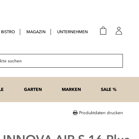
BISTRO
MAGAZIN
UNTERNEHMEN
E-Mail
Passwort
Suche
Anme
Passwort
LE
GARTEN
MARKEN
SALE %
vergesse
Produktdaten drucken