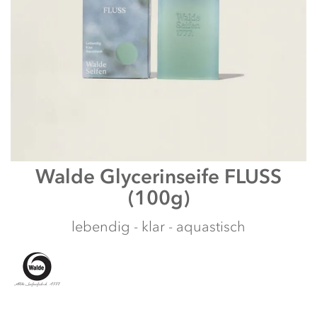
Zum
Walde
Glycerinseife FLUSS
Anfang
(100g)
der
Bildergalerie
springen
lebendig - klar - aquastisch