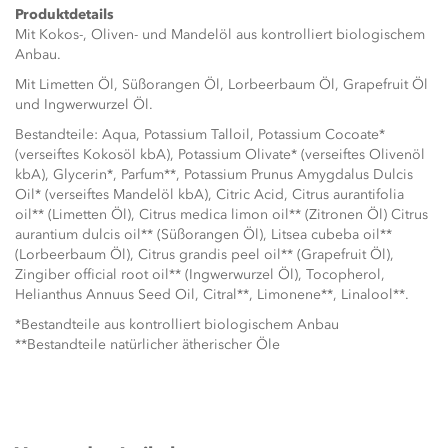
Produktdetails
Mit Kokos-, Oliven- und Mandelöl aus kontrolliert biologischem
Anbau.
Mit Limetten Öl, Süßorangen Öl, Lorbeerbaum Öl, Grapefruit Öl
und Ingwerwurzel Öl.
Bestandteile: Aqua, Potassium Talloil, Potassium Cocoate*
(verseiftes Kokosöl kbA), Potassium Olivate* (verseiftes Olivenöl
kbA), Glycerin*, Parfum**, Potassium Prunus Amygdalus Dulcis
Oil* (verseiftes Mandelöl kbA), Citric Acid, Citrus aurantifolia
oil** (Limetten Öl), Citrus medica limon oil** (Zitronen Öl) Citrus
aurantium dulcis oil** (Süßorangen Öl), Litsea cubeba oil**
(Lorbeerbaum Öl), Citrus grandis peel oil** (Grapefruit Öl),
Zingiber official root oil** (Ingwerwurzel Öl), Tocopherol,
Helianthus Annuus Seed Oil, Citral**, Limonene**, Linalool**.
*Bestandteile aus kontrolliert biologischem Anbau
**Bestandteile natürlicher ätherischer Öle