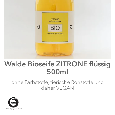
Zum
Walde
Bioseife ZITRONE flüssig
Anfang
500ml
der
Bildergalerie
springen
ohne Farbstoffe, tierische Rohstoffe und
daher VEGAN