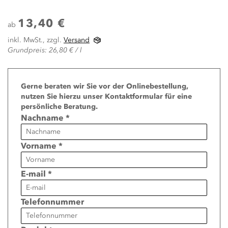
13,40 €
ab
inkl. MwSt., zzgl.
Versand
Grundpreis: 26,80 € / l
Page
Gerne beraten wir Sie vor der Onlinebestellung,
nutzen Sie hierzu unser Kontaktformular für eine
persönliche Beratung.
Nachname *
Vorname *
E-mail *
Telefonnummer