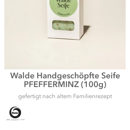
Zum
Walde
Handgeschöpfte Seife
Anfang
PFEFFERMINZ (100g)
der
Bildergalerie
springen
gefertigt nach altem Familienrezept