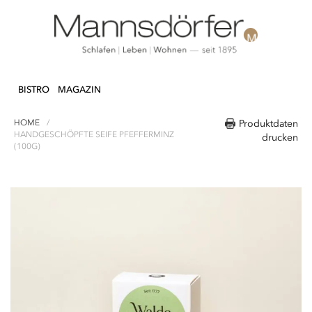
Direkt
N & DEKO
KÜCHE
TEXTILIEN
LIFEST
zum
BISTRO
MAGAZIN
Inhalt
HOME
Produktdaten
HANDGESCHÖPFTE SEIFE PFEFFERMINZ
drucken
(100G)
Zum
Ende
der
Bildergalerie
springen