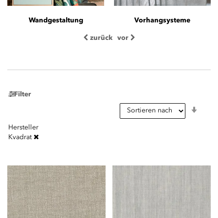
Wandgestaltung
Vorhangsysteme
zurück
vor
Filter
In
aufst
Reihe
Hersteller
Kvadrat