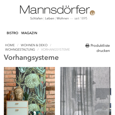
Direkt
N & DEKO
KÜCHE
TEXTILIEN
LIFEST
zum
BISTRO
MAGAZIN
Inhalt
HOME
WOHNEN & DEKO
Produktliste
WOHNGESTALTUNG
VORHANGSYSTEME
drucken
Vorhangsysteme