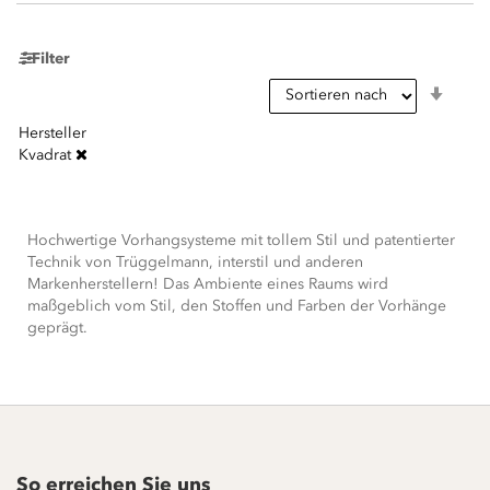
Filter
In
aufst
Reihe
Hersteller
Kvadrat
Hochwertige Vorhangsysteme mit tollem Stil und patentierter
Technik von Trüggelmann, interstil und anderen
Markenherstellern! Das Ambiente eines Raums wird
maßgeblich vom Stil, den Stoffen und Farben der Vorhänge
geprägt.
So erreichen Sie uns