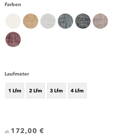
Farben
Laufmeter
1 Lfm
2 Lfm
3 Lfm
4 Lfm
172,00 €
ab