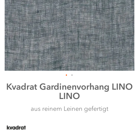
Zum
Kvadrat
Gardinenvorhang LINO
Anfang
LINO
der
Bildergalerie
springen
aus reinem Leinen gefertigt