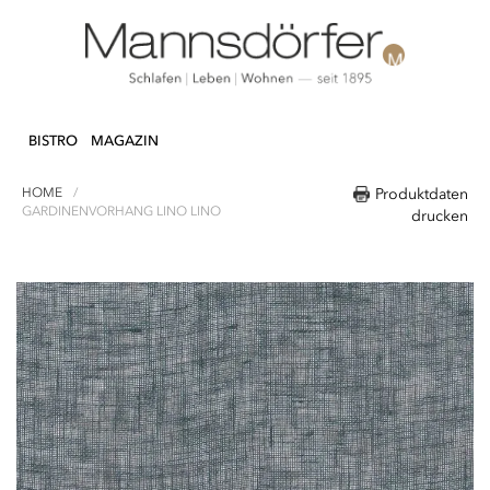
Direkt
N & DEKO
KÜCHE
TEXTILIEN
LIFEST
zum
BISTRO
MAGAZIN
Inhalt
HOME
Produktdaten
GARDINENVORHANG LINO LINO
drucken
Zum
Ende
der
Bildergalerie
springen