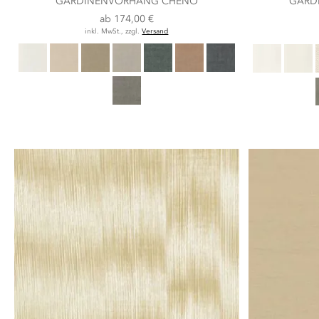
GARDINENVORHANG CHENO
GARD
ab
174,00 €
inkl. MwSt., zzgl.
Versand