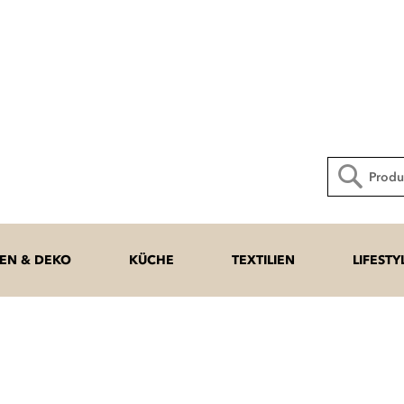
Direkt
zum
Inhalt
Suche
N & DEKO
KÜCHE
TEXTILIEN
LIFESTY