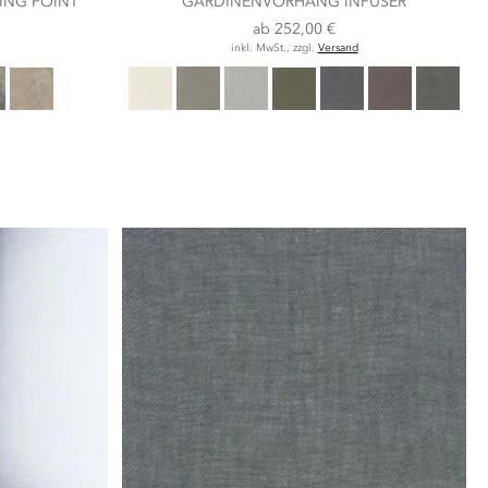
ING POINT
GARDINENVORHANG INFUSER
ab
252,00 €
inkl. MwSt., zzgl.
Versand