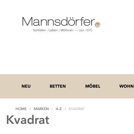
NEU
BETTEN
MÖBEL
WOHNE
HOME
MARKEN
A-Z
KVADRAT
Kvadrat