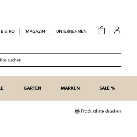
BISTRO
MAGAZIN
UNTERNEHMEN
E-Mail
Passwort
Suche
Anme
Passwort
LE
GARTEN
MARKEN
SALE %
vergesse
Produktliste drucken