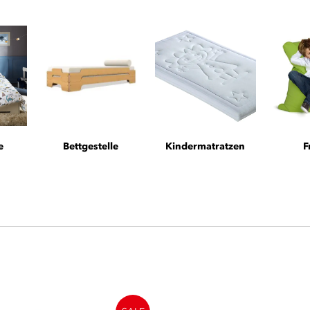
e
Bettgestelle
Kindermatratzen
F