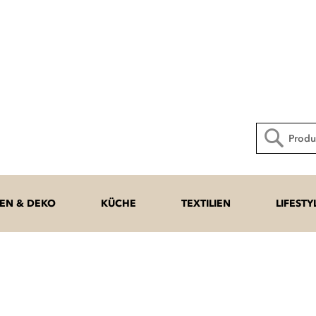
Direkt
zum
Inhalt
Suche
N & DEKO
KÜCHE
TEXTILIEN
LIFESTY