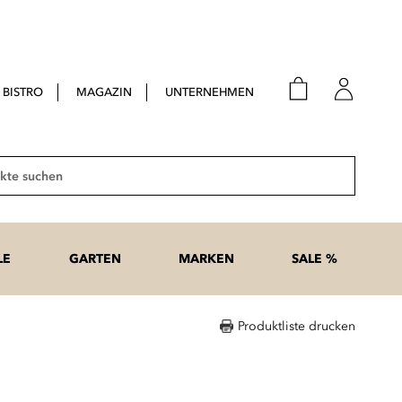
BISTRO
MAGAZIN
UNTERNEHMEN
E-Mail
Passwort
Suche
Anme
Passwort
LE
GARTEN
MARKEN
SALE %
vergesse
Produktliste drucken