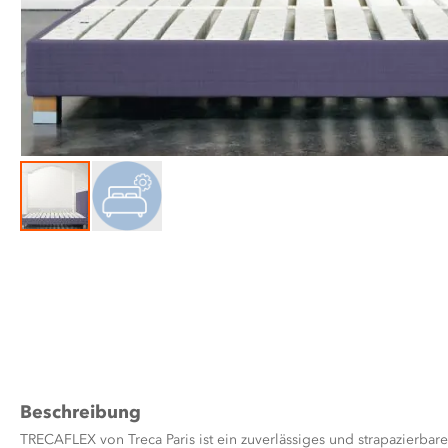
Zum
Anfang
der
Bildergalerie
springen
Beschreibung
TRECAFLEX von Treca Paris ist ein zuverlässiges und strapazierba