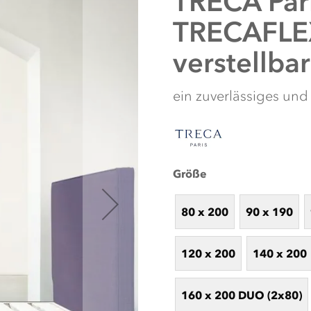
TRECA Par
TRECAFLEX
verstellbar
ein zuverlässiges und
Größe
80 x 200
90 x 190
NUTZEN SIE UNS
Nutzen Sie unseren Online-Schlafkon
Schlafbegleiter. Unsere intelligent
120 x 200
140 x 200
Schlafgewohnheiten, um die perfekten
Sie sich von unseren individuell abg
Artikel, die Ihr
160 x 200 DUO (2x80)