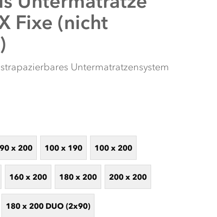
is
Untermatratze
 Fixe (nicht
)
 strapazierbares Untermatratzensystem
90 x 200
100 x 190
100 x 200
EREN ONLINE SCHLAF-KONFIGURATOR
figurator! Entdecken Sie mit wenigen Klicks Ihre idealen
e Abfrage führt Sie durch Ihre persönlichen Vorlieben und
160 x 200
180 x 200
200 x 200
 Produkte für Ihren erholsamen Schlaf zu ermitteln. Lassen
estimmten Kaufempfehlungen inspirieren und finden Sie die
en Schlaf auf das nächste Level heben!
180 x 200 DUO (2x90)