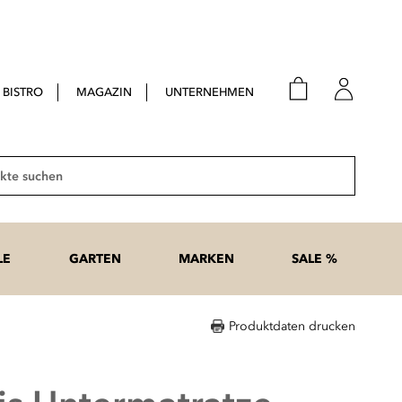
BISTRO
MAGAZIN
UNTERNEHMEN
E-Mail
Passwort
Suche
Anme
Passwort
LE
GARTEN
MARKEN
SALE %
vergesse
Produktdaten drucken