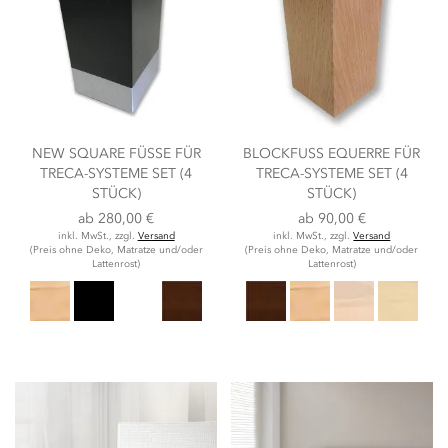
NEW SQUARE FÜSSE FÜR T
BLOCKFUSS EQUERRE FÜR T
RECA-SYSTEME SET (4 S
RECA-SYSTEME SET (4 S
TÜCK)
TÜCK)
ab
280,00 €
ab
90,00 €
inkl. MwSt., zzgl.
Versand
inkl. MwSt., zzgl.
Versand
(Preis ohne Deko, Matratze und/oder
(Preis ohne Deko, Matratze und/oder
Lattenrost)
Lattenrost)