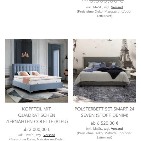
6.505,00 €
inkl. MwSt., zzgl.
Versand
(Preis ohne Deko, Matratze und/oder
Lattenrost)
KOPFTEIL MIT
POLSTERBETT SET SMART 24
QUADRATISCHEN
SEVEN (STOFF DENIM)
ZIERNÄHTEN COLETTE (BLEU)
ab
6.520,00 €
ab
3.000,00 €
inkl. MwSt., zzgl.
Versand
(Preis ohne Deko, Matratze und/oder
inkl. MwSt., zzgl.
Versand
Lattenrost)
(Preis ohne Deko, Matratze und/oder