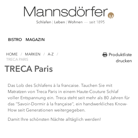
Welcome
to
All
in
One
Accessibility
Direkt
N & DEKO
KÜCHE
TEXTILIEN
LIFEST
screen
zum
BISTRO
MAGAZIN
reader.
Inhalt
To
HOME
MARKEN
A-Z
Produktliste
start
TRECA PARIS
drucken
the
TRECA Paris
All
in
One
Das Lob des Schlafens à la francaise. Tauchen Sie mit
Accessibility
Matratzen von Treca Paris in einem Haute-Couture Schlaf
screen
voller Entspannung ein. Treca steht seit mehr als 80 Jahren für
reader,
das ‘‘Savoir-Dormir à la française‘‘, ein handwerkliches Know-
press
How seit Generationen weitergegeben.
"Ctrl
Damit Ihre schönsten Nächte alltäglich werden!
+
/".
This