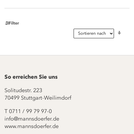
Filter
In
aufst
Reihe
So erreichen Sie uns
Solitudestr. 223
70499 Stuttgart-Weilimdorf
T
0711 / 99 79 97-0
info@mannsdoerfer.de
www.mannsdoerfer.de