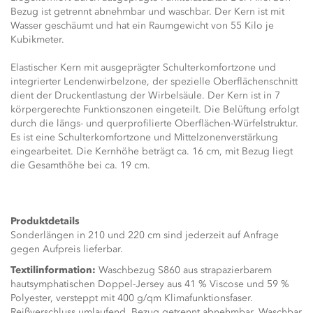
Bezug ist getrennt abnehmbar und waschbar. Der Kern ist mit
Wasser geschäumt und hat ein Raumgewicht von 55 Kilo je
Kubikmeter.
Elastischer Kern mit ausgeprägter Schulterkomfortzone und
integrierter Lendenwirbelzone, der spezielle Oberflächenschnitt
dient der Druckentlastung der Wirbelsäule. Der Kern ist in 7
körpergerechte Funktionszonen eingeteilt. Die Belüftung erfolgt
durch die längs- und querprofilierte Oberflächen-Würfelstruktur.
Es ist eine Schulterkomfortzone und Mittelzonenverstärkung
eingearbeitet. Die Kernhöhe beträgt ca. 16 cm, mit Bezug liegt
die Gesamthöhe bei ca. 19 cm.
Produktdetails
Sonderlängen in 210 und 220 cm sind jederzeit auf Anfrage
gegen Aufpreis lieferbar.
Textilinformation:
Waschbezug S860 aus strapazierbarem
hautsymphatischen Doppel-Jersey aus 41 % Viscose und 59 %
Polyester, versteppt mit 400 g/qm Klimafunktionsfaser.
Reißverschluss umlaufend, Bezug getrennt abnehmbar. Waschbar