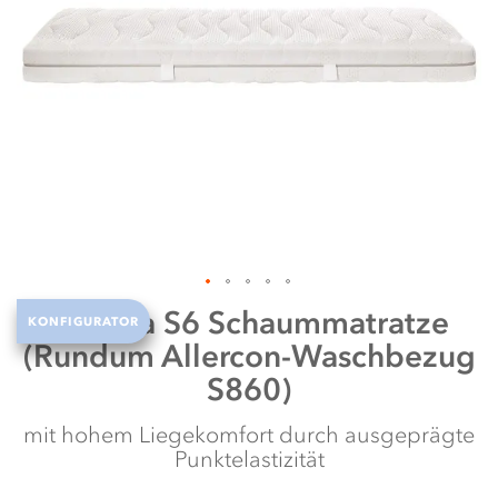
it
te
Zum
Selecta
S6 Schaummatratze
KONFIGURATOR
Anfang
(Rundum Allercon-Waschbezug
der
Bildergalerie
S860)
springen
mit hohem Liegekomfort durch ausgeprägte
Punktelastizität