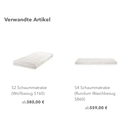
Verwandte Artikel
S2 Schaummatratze
S4 Schaummatratze
(Wollbezug S160)
(Rundum Waschbezug
S860)
ab
380,00 €
ab
559,00 €