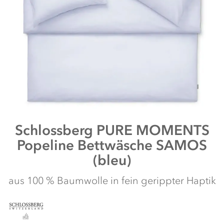
Zum
Schlossberg
PURE MOMENTS
Anfang
Popeline Bettwäsche SAMOS
der
Bildergalerie
(bleu)
springen
aus 100 % Baumwolle in fein gerippter Haptik