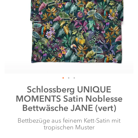
Zum
Schlossberg
UNIQUE
Anfang
MOMENTS Satin Noblesse
der
Bildergalerie
Bettwäsche JANE (vert)
springen
Bettbezüge aus feinem Kett-Satin mit
tropischen Muster