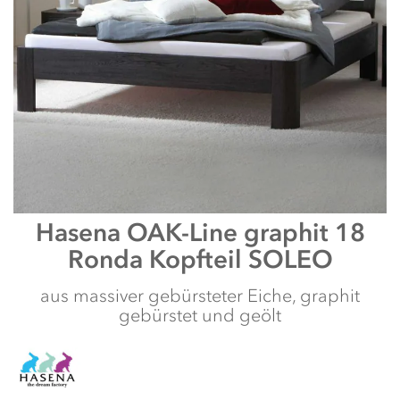
Zum
Hasena
OAK-Line graphit 18
Anfang
Ronda Kopfteil SOLEO
der
Bildergalerie
springen
aus massiver gebürsteter Eiche, graphit
gebürstet und geölt