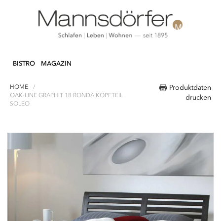
Direkt
N & DEKO
KÜCHE
TEXTILIEN
LIFEST
zum
BISTRO
MAGAZIN
Inhalt
HOME
Produktdaten
OAK-LINE GRAPHIT 18 RONDA KOPFTEIL
drucken
SOLEO
Zum
Ende
der
Bildergalerie
springen