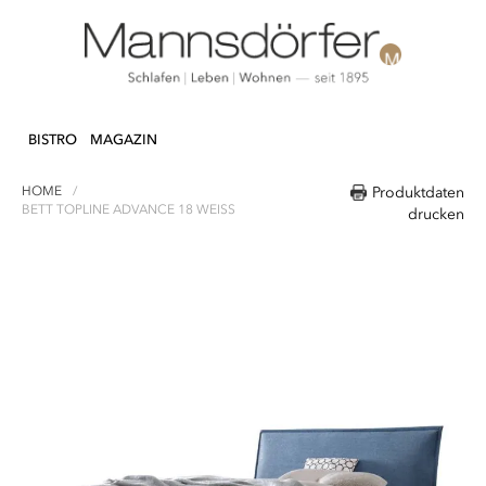
Direkt
N & DEKO
KÜCHE
TEXTILIEN
LIFEST
zum
BISTRO
MAGAZIN
Inhalt
HOME
Produktdaten
BETT TOPLINE ADVANCE 18 WEISS
drucken
Zum
Ende
der
Bildergalerie
springen