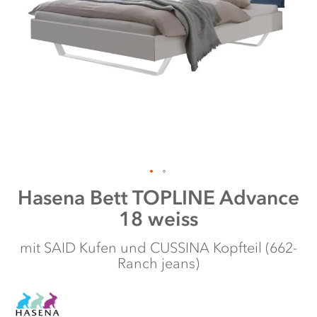
Zum
Hasena
Bett TOPLINE Advance
Anfang
18 weiss
der
Bildergalerie
springen
mit SAID Kufen und CUSSINA Kopfteil (662-
Ranch jeans)