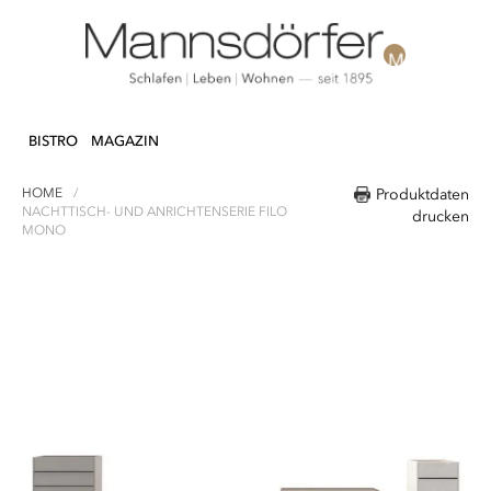
Direkt
N & DEKO
KÜCHE
TEXTILIEN
LIFEST
zum
BISTRO
MAGAZIN
Inhalt
HOME
Produktdaten
NACHTTISCH- UND ANRICHTENSERIE FILO
drucken
MONO
Zum
Ende
der
Bildergalerie
springen