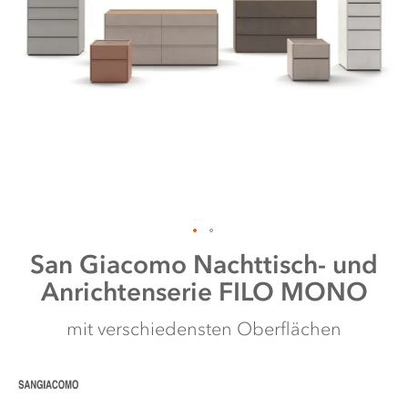
Zum
San Giacomo
Nachttisch- und
Anfang
Anrichtenserie FILO MONO
der
Bildergalerie
springen
mit verschiedensten Oberflächen