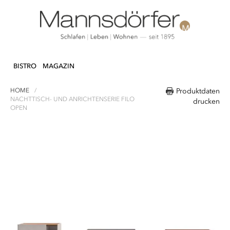
Direkt
N & DEKO
KÜCHE
TEXTILIEN
LIFEST
zum
BISTRO
MAGAZIN
Inhalt
HOME
Produktdaten
NACHTTISCH- UND ANRICHTENSERIE FILO
drucken
OPEN
Zum
Ende
der
Bildergalerie
springen