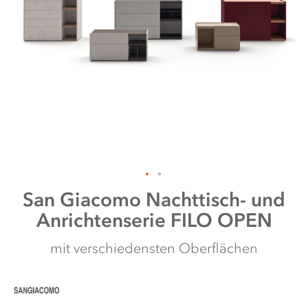
Zum
San Giacomo
Nachttisch- und
Anfang
Anrichtenserie FILO OPEN
der
Bildergalerie
springen
mit verschiedensten Oberflächen