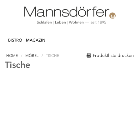
Direkt
N & DEKO
KÜCHE
TEXTILIEN
LIFEST
zum
BISTRO
MAGAZIN
Inhalt
Produktliste drucken
HOME
MÖBEL
TISCHE
Tische