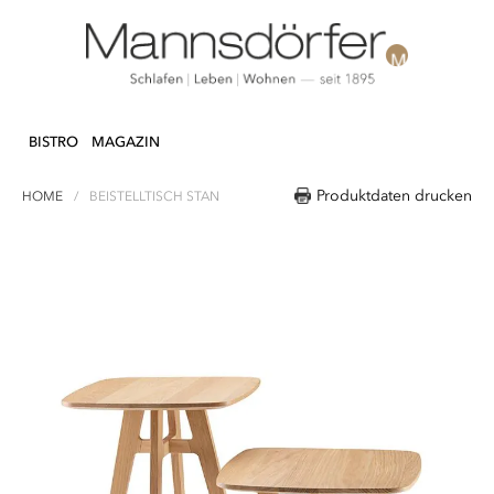
Direkt
N & DEKO
KÜCHE
TEXTILIEN
LIFEST
zum
BISTRO
MAGAZIN
Inhalt
Produktdaten drucken
HOME
BEISTELLTISCH STAN
Zum
Ende
der
Bildergalerie
springen