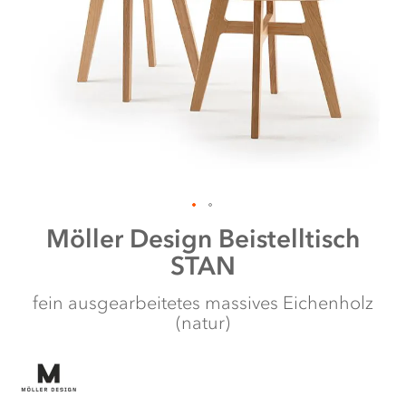
Zum
Möller Design
Beistelltisch
Anfang
STAN
der
Bildergalerie
springen
fein ausgearbeitetes massives Eichenholz
(natur)