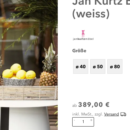
Jan Kurtz
(weiss)
Größe
ø 40
ø 50
ø 80
389,00 €
ab
inkl. MwSt., zzgl.
Versand
-
+