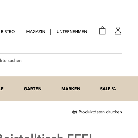
BISTRO
MAGAZIN
UNTERNEHMEN
E-Mail
Passwort
Suche
Anme
Passwort
LE
GARTEN
MARKEN
SALE %
vergesse
Produktdaten drucken