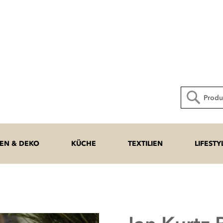
Direkt
zum
Inhalt
Suche
N & DEKO
KÜCHE
TEXTILIEN
LIFESTY